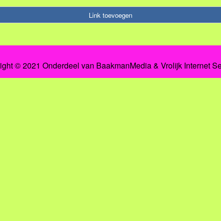
Link toevoegen
ight © 2021 Onderdeel van
BaakmanMedia
&
Vrolijk Internet S