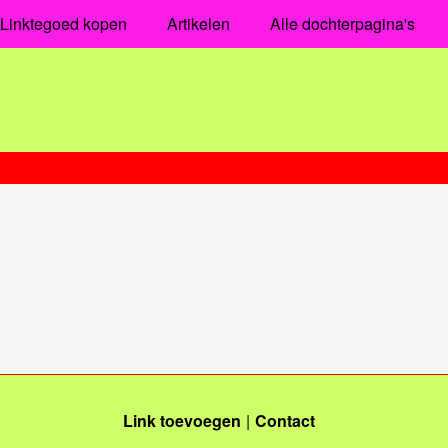
Linktegoed kopen
Artikelen
Alle dochterpagina's
Link toevoegen
Contact