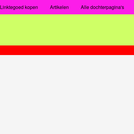
Linktegoed kopen
Artikelen
Alle dochterpagina's